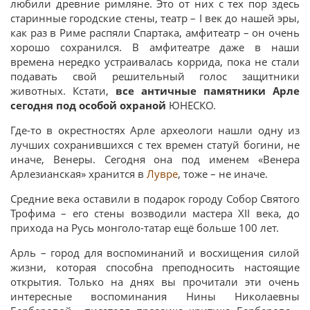
любили древние римляне. Это от них с тех пор здесь
старинные городские стены, театр – I век до нашей эры,
как раз в Риме распяли Спартака, амфитеатр – он очень
хорошо сохранился. В амфитеатре даже в наши
времена нередко устраивалась коррида, пока не стали
подавать свой решительный голос защитники
животных. Кстати,
все античные памятники Арле
сегодня под особой охраной
ЮНЕСКО.
Где-то в окрестностях Арле археологи нашли одну из
лучших сохранившихся с тех времен статуй богини, не
иначе, Венеры. Сегодня она под именем «Венера
Арлезианская» хранится в
Лувре
, тоже – не иначе.
Средние века оставили в подарок городу Собор Святого
Трофима – его стены возводили мастера XII века, до
прихода на Русь монголо-татар ещё больше 100 лет.
Арль – город для воспоминаний и восхищения силой
жизни, которая способна преподносить настоящие
открытия. Только на днях вы прочитали эти очень
интересные воспоминания Нины Николаевны