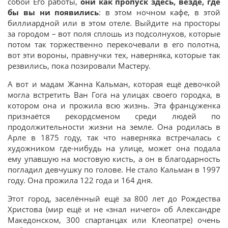
собой Его работы,
они как пропуск здесь, везде, где
бы вы ни появились
: в этом ночном кафе, в этой
биллиардной или в этом отеле. Выйдите на просторы
за городом – вот поля сплошь из подсолнухов, которые
потом так торжественно перекочевали в его полотна,
вот эти вороны, правнучки тех, наверняка, которые так
резвились, пока позировали Мастеру.
А вот и мадам Жанна Кальман, которая ещё девочкой
могла встретить Ван Гога на улицах своего городка, в
котором она и прожила всю жизнь. Эта француженка
признаётся рекордсменом среди людей по
продолжительности жизни на земле. Она родилась в
Арле в 1875 году, так что наверняка встречалась с
художником где-нибудь на улице, может она подала
ему упавшую на мостовую кисть, а он в благодарность
погладил девчушку по голове. Не стало Кальман в 1997
году. Она прожила 122 года и 164 дня.
Этот город, заселённый ещё за 800 лет до Рождества
Христова (мир ещё и не «знал ничего» об Александре
Македонском, 300 спартанцах или Клеопатре) очень