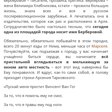
Берберовой – писателя, прозаика, критика. Берберова –
жена Велимира Хлебникова, кстати – прожила большую
жизнь, знала всех и вся в русском
послереволюционном зарубежье. А печаталась она в
издательстве, которое как раз и расположено в Арле.
Сотрудничество было настолько тесным, что
сегодня
одна из площадей города носит имя Берберовой
.
Обязательно, обязательно побывайте в этом городке,
всего 20 минут езды от Нима, меньше часа от
Марселя
.
Почувствуйте, как подъезжая к городу, у вас начинает
учащённо биться сердце, вы начинаете
всё
пристальней вглядываться в мелькающую за
окном авто местность
– вот этот вид наверняка бы
Ему понравился. И вдруг, как-то сами собой, в голову
приходят строки Арсения Тарковского:
«Пускай меня простит Винсент Ван Гог
За то, что я помочь ему не смог,
За то, что я травы ему под ноги