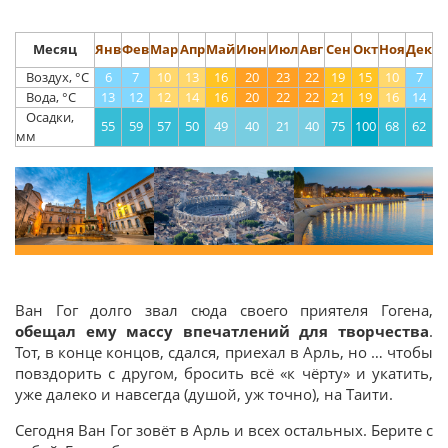
Месяц
Янв
Фев
Мар
Апр
Май
Июн
Июл
Авг
Сен
Окт
Ноя
Дек
Воздух, °С
6
7
10
13
16
20
23
22
19
15
10
7
Вода, °С
13
12
12
14
16
20
22
22
21
19
16
14
Осадки,
55
59
57
50
49
40
21
40
75
100
68
62
мм
Ван Гог долго звал сюда своего приятеля Гогена,
обещал ему массу впечатлений для творчества
.
Тот, в конце концов, сдался, приехал в Арль, но … чтобы
повздорить с другом, бросить всё «к чёрту» и укатить,
уже далеко и навсегда (душой, уж точно), на Таити.
Сегодня Ван Гог зовёт в Арль и всех остальных. Берите с