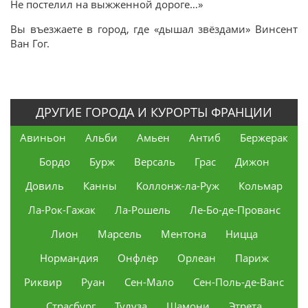
Не постелил на выжженной дороге…»
Вы въезжаете в город, где «дышал звёздами» Винсент
Ван Гог.
ДРУГИЕ ГОРОДА И КУРОРТЫ ФРАНЦИИ
Авиньон
Альби
Амьен
Антиб
Бержерак
Бордо
Бурж
Версаль
Грас
Дижон
Довиль
Канны
Коллонж-ла-Руж
Кольмар
Ла-Рок-Гажак
Ла-Рошель
Ле-Бо-де-Прованс
Лион
Марсель
Ментона
Ницца
Нормандия
Онфлёр
Орлеан
Париж
Риквир
Руан
Сен-Мало
Сен-Поль-де-Ванс
Страсбург
Тулуза
Шамони
Этрета