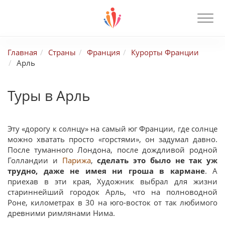
Главная
Страны
Франция
Курорты Франции
Арль
Туры в Арль
Эту «дорогу к солнцу» на самый юг Франции, где солнце
можно хватать просто «горстями», он задумал давно.
После туманного Лондона, после дождливой родной
Голландии и
Парижа
,
сделать это было не так уж
трудно, даже не имея ни гроша в кармане
. А
приехав в эти края, Художник выбрал для жизни
стариннейший городок Арль, что на полноводной
Роне, километрах в 30 на юго-восток от так любимого
древними римлянами Нима.