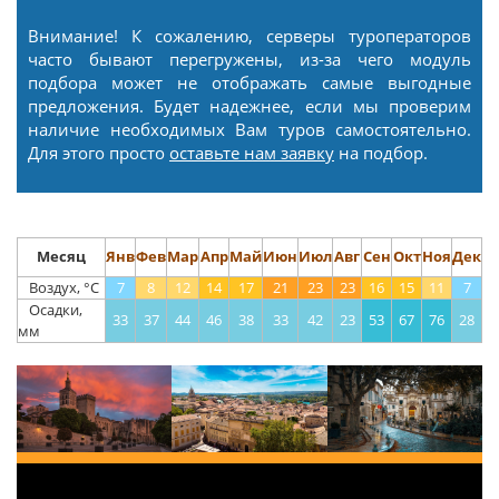
Внимание! К сожалению, серверы туроператоров
часто бывают перегружены, из-за чего модуль
подбора может не отображать самые выгодные
предложения. Будет надежнее, если мы проверим
наличие необходимых Вам туров самостоятельно.
Для этого просто
оставьте нам заявку
на подбор.
Месяц
Янв
Фев
Мар
Апр
Май
Июн
Июл
Авг
Сен
Окт
Ноя
Дек
Воздух, °С
7
8
12
14
17
21
23
23
16
15
11
7
Осадки,
33
37
44
46
38
33
42
23
53
67
76
28
мм