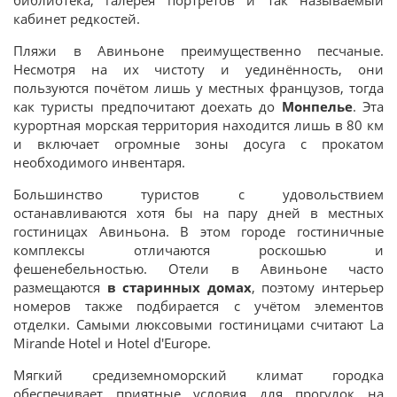
библиотека, галерея портретов и так называемый
кабинет редкостей.
Пляжи в Авиньоне преимущественно песчаные.
Несмотря на их чистоту и уединённость, они
пользуются почётом лишь у местных французов, тогда
как туристы предпочитают доехать до
Монпелье
. Эта
курортная морская территория находится лишь в 80 км
и включает огромные зоны досуга с прокатом
необходимого инвентаря.
Большинство туристов с удовольствием
останавливаются хотя бы на пару дней в местных
гостиницах Авиньона. В этом городе гостиничные
комплексы отличаются роскошью и
фешенебельностью. Отели в Авиньоне часто
размещаются
в старинных домах
, поэтому интерьер
номеров также подбирается с учётом элементов
отделки. Самыми люксовыми гостиницами считают La
Mirande Hotel и Hotel d'Europe.
Мягкий средиземноморский климат городка
обеспечивает приятные условия для прогулок на