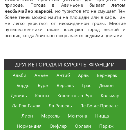
природе. Погода в Авиньоне бывает
летом
необычайно жаркой
, но туристов это не смущает. Тем
более тенёк можно найти на площади или в кафе. Там
же легко укрыться от неожиданной грозы. Многие
путешественники также посещают город весной и
осенью, когда Авиньон покрывается редкими цветами.
ДРУГИЕ ГОРОДА И КУРОРТЫ ФРАНЦИИ
Альби
Амьен
Антиб
Арль
Бержерак
Бордо
Бурж
Версаль
Грас
Дижон
Довиль
Канны
Коллонж-ла-Руж
Кольмар
Ла-Рок-Гажак
Ла-Рошель
Ле-Бо-де-Прованс
Лион
Марсель
Ментона
Ницца
Нормандия
Онфлёр
Орлеан
Париж