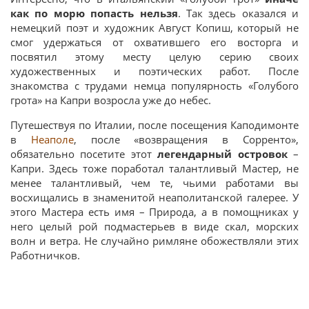
как по морю попасть нельзя
. Так здесь оказался и
немецкий поэт и художник Август Копиш, который не
смог удержаться от охватившего его восторга и
посвятил этому месту целую серию своих
художественных и поэтических работ. После
знакомства с трудами немца популярность «Голубого
грота» на Капри возросла уже до небес.
Путешествуя по Италии, после посещения Каподимонте
в
Неаполе
, после «возвращения в Сорренто»,
обязательно посетите этот
легендарный островок
–
Капри. Здесь тоже поработал талантливый Мастер, не
менее талантливый, чем те, чьими работами вы
восхищались в знаменитой неаполитанской галерее. У
этого Мастера есть имя – Природа, а в помощниках у
него целый рой подмастерьев в виде скал, морских
волн и ветра. Не случайно римляне обожествляли этих
Работничков.