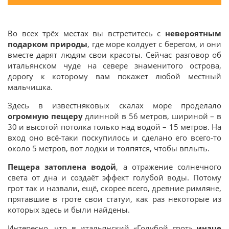
Во всех трёх местах вы встретитесь с
невероятным
подарком природы
, где море колдует с берегом, и они
вместе дарят людям свои красоты. Сейчас разговор об
итальянском чуде на севере знаменитого острова,
дорогу к которому вам покажет любой местный
мальчишка.
Здесь в известняковых скалах море проделало
огромную пещеру
длинной в 56 метров, шириной – в
30 и высотой потолка только над водой – 15 метров. На
вход оно всё-таки поскупилось и сделано его всего-то
около 5 метров, вот лодки и толпятся, чтобы вплыть.
Пещера затоплена водой
, а отражение солнечного
света от дна и создаёт эффект голубой воды. Потому
грот так и назвали, ещё, скорее всего, древние римляне,
прятавшие в гроте свои статуи, как раз некоторые из
которых здесь и были найдены.
Интересно, что в итальянский «Голубой грот»
иначе