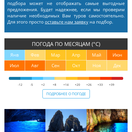
подбора может не отображать самые выгодные
предложения. Будет надежнее, если мы проверим
наличие необходимых Вам туров самостоятельно.
Для этого просто
оставьте нам заявку
на подбор.
ПОГОДА ПО МЕСЯЦАМ (°С)
Янв
Фев
Мар
Апр
Май
Июн
Июл
Авг
Сен
Окт
Ноя
Дек
-12
-5
+2
+8
+14
+20
+26
+33
+39
ПОДРОБНЕЕ О ПОГОДЕ