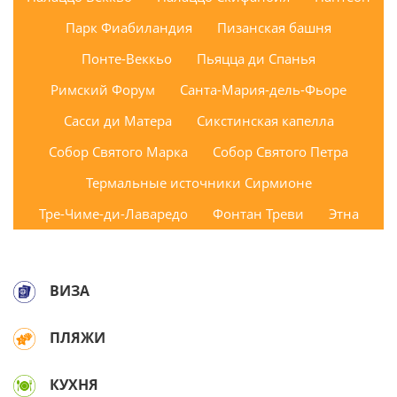
Парк Фиабиландия
Пизанская башня
Понте-Веккьо
Пьяцца ди Спанья
Римский Форум
Санта-Мария-дель-Фьоре
Сасси ди Матера
Сикстинская капелла
Собор Святого Марка
Собор Святого Петра
Термальные источники Сирмионе
Тре-Чиме-ди-Лаваредо
Фонтан Треви
Этна
ВИЗА
ПЛЯЖИ
КУХНЯ