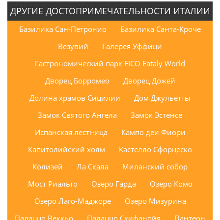
ДРУГИЕ ДОСТОПРИМЕЧАТЕЛЬНОСТИ ИТАЛИИ
Базилика Сан-Петронио
Базилика Санта-Кроче
Везувий
Галерея Уффици
Гастрономический парк FICO Eataly World
Дворец Борромео
Дворец Дожей
Долина храмов Сицилии
Дом Джульетты
Замок Святого Ангела
Замок Эстенсе
Испанская лестница
Кампо деи Фиори
Капитолийский холм
Кастелло Сфорцеско
Колизей
Ла Скала
Миланский собор
Мост Риальто
Озеро Гарда
Озеро Комо
Озеро Лаго-Маджоре
Озеро Мизурина
Палаццо Веккьо
Палаццо Скифанойя
Пантеон