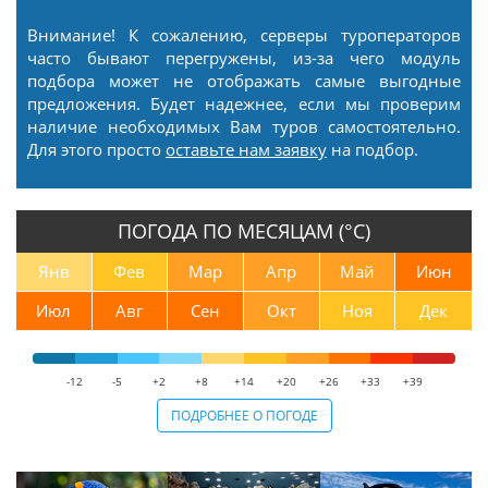
Внимание! К сожалению, серверы туроператоров
часто бывают перегружены, из-за чего модуль
подбора может не отображать самые выгодные
предложения. Будет надежнее, если мы проверим
наличие необходимых Вам туров самостоятельно.
Для этого просто
оставьте нам заявку
на подбор.
ПОГОДА ПО МЕСЯЦАМ (°С)
Янв
Фев
Мар
Апр
Май
Июн
Июл
Авг
Сен
Окт
Ноя
Дек
-12
-5
+2
+8
+14
+20
+26
+33
+39
ПОДРОБНЕЕ О ПОГОДЕ