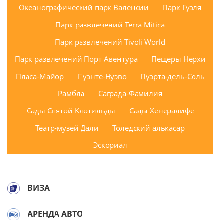
Океанографический парк Валенсии
Парк Гуэля
Парк развлечений Terra Mitica
Парк развлечений Tivoli World
Парк развлечений Порт Авентура
Пещеры Нерхи
Пласа-Майор
Пуэнте-Нуэво
Пуэрта-дель-Соль
Рамбла
Саграда-Фамилия
Сады Святой Клотильды
Сады Хенералифе
Театр-музей Дали
Толедский алькасар
Эскориал
ВИЗА
АРЕНДА АВТО