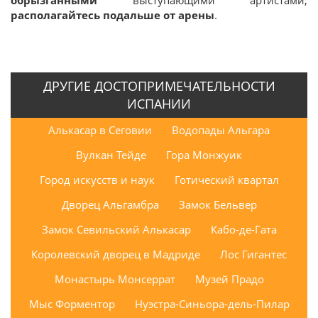
обрызганными
располагайтесь подальше от арены
.
ДРУГИЕ ДОСТОПРИМЕЧАТЕЛЬНОСТИ
ИСПАНИИ
Алькасар в Сеговии
Водопады Альгара
Вулкан Тейде
Гора Монжуик
Город искусств и наук
Готический квартал
Дворец Альгамбра
Замок Бельвер
Замок Севильский Алькасар
Кабо-де-Гата
Королевский дворец в Мадриде
Лос Гигантес
Монастырь Монсеррат
Музей Прадо
Мыс Форментор
Нуэстра-Синьора-дель-Пилар