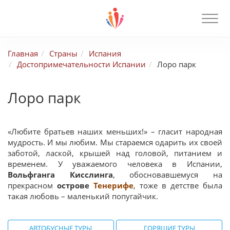
Главная
Страны
Испания
Достопримечательности Испании
Лоро парк
Лоро парк
«Любите братьев наших меньших!» – гласит народная
мудрость. И мы любим. Мы стараемся одарить их своей
заботой, лаской, крышей над головой, питанием и
временем. У уважаемого человека в Испании,
Вольфганга Кисслинга
, обосновавшемуся на
прекрасном
острове
Тенерифе
, тоже в детстве была
такая любовь – маленький попугайчик.
АВТОБУСНЫЕ ТУРЫ
ГОРЯЩИЕ ТУРЫ