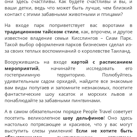
они здесь счастливы. Как будете счастливы и вы, и
ваши детки, ведь что может быть лучше, чем близкий
контакт с этими забавными животными и птицами?
На входе парк поприветствует вас воротами в
традиционном тайском стиле
, как, впрочем, и другое
известное владение семьи Кисслингов – Сиам Парк.
Такой выбор оформления парков бизнесмен сделал из-
за своих теплых воспоминаний о королевстве Таиланд.
Вооружившись на входе
картой с расписанием
мероприятий
, начинайте исследовать его
гостеприимную территорию. Полюбуйтесь
удивительным садом орхидей, найдите все знакомые
вам виды попугаев и запомните незнакомых, посетите
фантастические шоу касаток и морских львов и
понаблюдайте за забавными пингвинами.
А в самом обязательном порядке People Travel советует
посетить великолепное
шоу дельфинов
! Оно здесь
настолько потрясающее и красивое, что у вас могут
выступить слезы умиления!
Если не хотите быть
выступающими артистами,