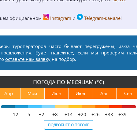
ашем официальном
Instagram
и
Telegram-канале
!
веры туроператоров часто бывают перегружены, из-за ч
 предложения. Будет надежнее, если мы проверим нал
сто
оставьте нам заявку
на подбор.
ПОГОДА ПО МЕСЯЦАМ (°С)
Апр
Май
Июн
Июл
Авг
Сен
-12
-5
+2
+8
+14
+20
+26
+33
+39
ПОДРОБНЕЕ О ПОГОДЕ