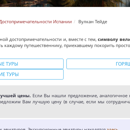
Достопримечательности Испании
Вулкан Тейде
ной достопримечательности и, вместе с тем,
символу вел
чать каждому путешественнику, приехавшему покорить прост
ЫЕ ТУРЫ
ГОРЯ
ИЕ ТУРЫ
лучшей цены.
Если Вы нашли предложение, аналогичное н
редложим Вам лучшую цену (в случае, если мы сотруднич
ых авиатуров. Экскурсионные авиатуры находятся
здесь
.