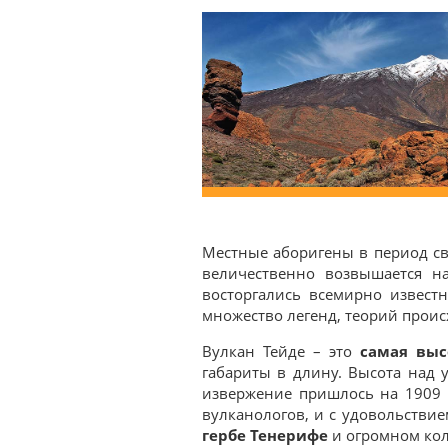
Местные аборигены в период св
величественно возвышается на
восторгались всемирно извест
множество легенд, теорий проис
Вулкан Тейде – это
самая выс
габариты в длину. Высота над 
извержение пришлось на 1909 г
вулканологов, и с удовольстви
гербе Тенерифе
и огромном кол