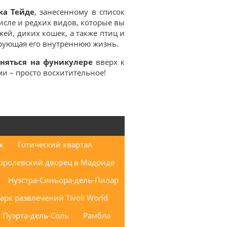
ка Тейде
, занесенному в список
исле и редких видов, которые вы
ей, диких кошек, а также птиц и
ирующая его внутреннюю жизнь.
няться на фуникулере
вверх к
ми – просто восхитительное!
к
Готический квартал
оролевский дворец в Мадриде
Нуэстра-Синьора-дель-Пилар
арк развлечений Tivoli World
Пуэрта-дель-Соль
Рамбла