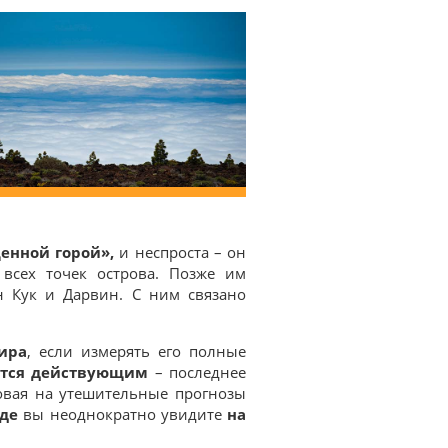
енной горой»,
и неспроста – он
 всех точек острова. Позже им
н Кук и Дарвин. С ним связано
ира
, если измерять его полные
ется действующим
– последнее
повая на утешительные прогнозы
йде
вы неоднократно увидите
на