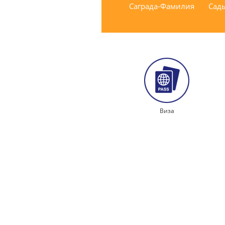
Саграда-Фамилия
Сад
Виза