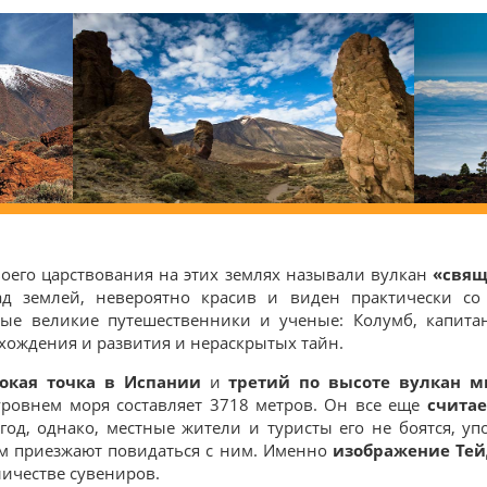
оего царствования на этих землях называли вулкан
«свящ
д землей, невероятно красив и виден практически со
ные великие путешественники и ученые: Колумб, капита
хождения и развития и нераскрытых тайн.
окая точка в Испании
и
третий по высоте вулкан м
уровнем моря составляет 3718 метров. Он все еще
счита
од, однако, местные жители и туристы его не боятся, у
ем приезжают повидаться с ним. Именно
изображение Те
ичестве сувениров.