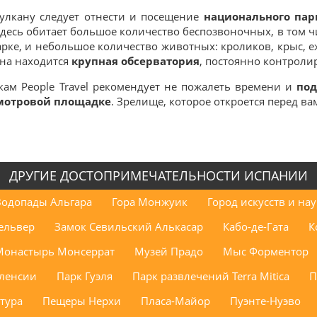
улкану следует отнести и посещение
национального пар
есь обитает большое количество беспозвоночных, в том ч
арке, и небольшое количество животных: кроликов, крыс, еж
ана находится
крупная обсерватория
, постоянно контрол
ам People Travel рекомендует не пожалеть времени и
под
мотровой площадке
. Зрелище, которое откроется перед ва
ДРУГИЕ ДОСТОПРИМЕЧАТЕЛЬНОСТИ ИСПАНИИ
Водопады Альгара
Гора Монжуик
Город искусств и нау
ельвер
Замок Севильский Алькасар
Кабо-де-Гата
К
Монастырь Монсеррат
Музей Прадо
Мыс Форментор
аленсии
Парк Гуэля
Парк развлечений Terra Mitica
П
тура
Пещеры Нерхи
Пласа-Майор
Пуэнте-Нуэво