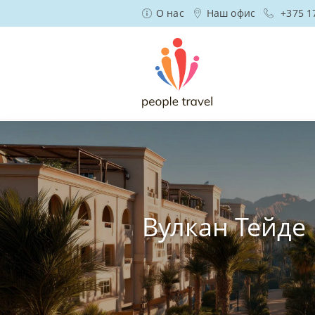
О нас
Наш офис
+375 1
Вулкан Тейде