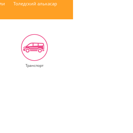
али
Толедский алькасар
Транспорт