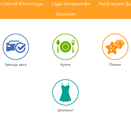
ы Святой Клотильды
Сады Хенералифе
Театр-музей Д
Эскориал
Аренда авто
Кухня
Пляжи
Шоппинг