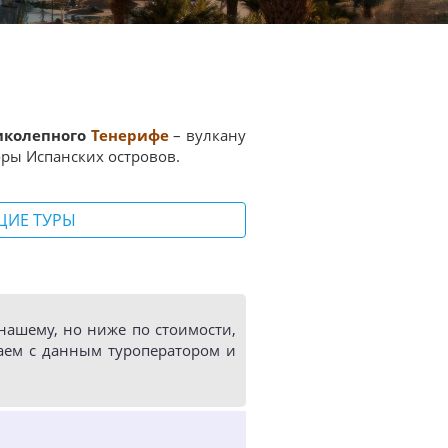
иколепного
Тенерифе
– вулкану
оры Испанских островов.
ЩИЕ ТУРЫ
ашему, но ниже по стоимости,
аем с данным туроператором и