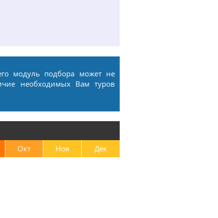
его модуль подбора может не
ичие необходимых Вам туров
Окт
Ноя
Дек