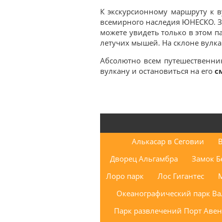
К экскурсионному маршруту к в
всемирного наследия ЮНЕСКО. Зд
можете увидеть только в этом п
летучих мышей. На склоне вулк
Абсолютно всем путешественник
вулкану и остановиться на его
с
Алькасар в Сеговии
Дворец Альгамбра
Замок Б
Лоро парк
Лос Гигантес
Океанографический парк В
Парк развлечений Порт Авен