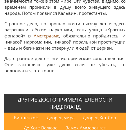
значимости
тоже в этом мире. Эти чувства, видимо, со
временем проникли в душу всего живущего здесь
народа. Потом появился Кальвин, протестанты.
Странное дело, но прошло почти тысячу лет и здесь
разрешили лёгкие наркотики, есть улица «Красных
фонарей» в
Амстердаме
, обязательно пройдитесь. И
никакой наркомании, никакой повальной проституции
– ведь и бегинажи не отвернули людей от церкви.
Да, странное дело – эти исторические сопоставления.
Они заставляют уже душу если не убегать, то
волноваться, это точно.
ДРУГИЕ ДОСТОПРИМЕЧАТЕЛЬНОСТИ
НИДЕРЛАНД
Бинненхоф
Дворец мира
Дворец Хет Лоо
Де-Хоге-Велюве
Замок Аммеронген