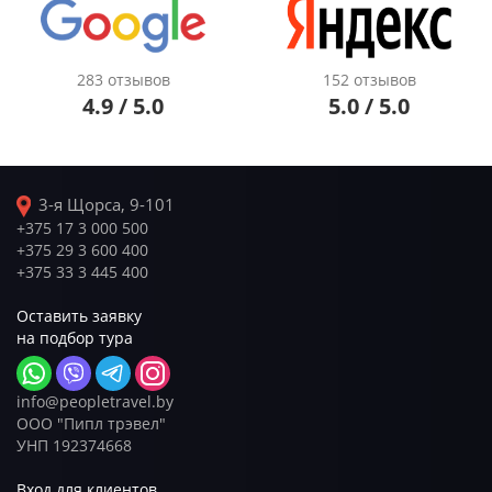
283 отзывов
152 отзывов
4.9 / 5.0
5.0 / 5.0
3-я Щорса, 9-101
+375 17 3 000 500
+375 29 3 600 400
+375 33 3 445 400
Оставить заявку
на подбор тура
info@peopletravel.by
ООО "Пипл трэвел"
УНП 192374668
Вход для клиентов