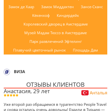
Замок де Хаар
Замок Миддахтен
Зансе-Сханс
Кёкенхоф
Киндердейк
Королевский дворец в Амстердаме
Музей Мадам Тюссо в Амстердаме
Парк развлечений Эфтелинг
Плавучий цветочный рынок
Площадь Дам
ВИЗА
ОТЗЫВЫ КЛИЕНТОВ
Анастасия, 29 лет
Анталья
Уже второй раз обращаемся в турагентство People Travel
и снова остались очень довольны! Ездили в Турцию —