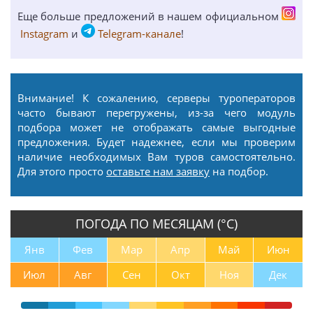
Еще больше предложений в нашем официальном
Instagram
и
Telegram-канале
!
Внимание! К сожалению, серверы туроператоров
часто бывают перегружены, из-за чего модуль
подбора может не отображать самые выгодные
предложения. Будет надежнее, если мы проверим
наличие необходимых Вам туров самостоятельно.
Для этого просто
оставьте нам заявку
на подбор.
ПОГОДА ПО МЕСЯЦАМ (°С)
Янв
Фев
Мар
Апр
Май
Июн
Июл
Авг
Сен
Окт
Ноя
Дек