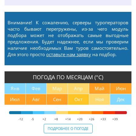
Внимание! К сожалению, серверы туроператоров
часто бывают перегружены, из-за чего модуль
подбора может не отображать самые выгодные
предложения. Будет надежнее, если мы проверим
наличие необходимых Вам туров самостоятельно.
Для этого просто
оставьте нам заявку
на подбор.
ПОГОДА ПО МЕСЯЦАМ (°С)
Янв
Фев
Мар
Апр
Май
Июн
Июл
Авг
Сен
Окт
Ноя
Дек
-12
-5
+2
+8
+14
+20
+26
+33
+39
ПОДРОБНЕЕ О ПОГОДЕ