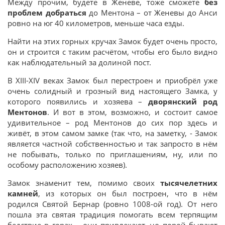
Между прочим, будете в Женеве, тоже сможете
без
проблем добраться
до Ментона – от Женевы до Анси
ровно на юг 40 километров, меньше часа езды.
Найти на этих горных кручах Замок будет очень просто,
он и строится с таким расчётом, чтобы его было видно
как наблюдательный за долиной пост.
В XIII-XIV веках Замок был перестроен и приобрёл уже
очень солидный и грозный вид настоящего Замка, у
которого появились и хозяева –
дворянский род
Ментонов
. И вот в этом, возможно, и состоит самое
удивительное – род Ментонов до сих пор здесь и
живёт, в этом самом замке (так что, на заметку, - Замок
является частной собственностью и так запросто в нём
не побывать, только по приглашениям, ну, или по
особому расположению хозяев).
Замок знаменит тем, помимо своих
тысячелетних
камней
, из которых он был построен, что в нём
родился Святой Бернар (ровно 1008-ой год). От него
пошла эта святая традиция помогать всем терпящим
бедствие в горах – они привлекают, но порой бывают