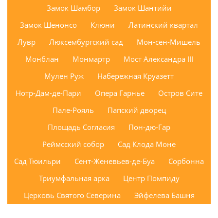
Замок Шамбор
Замок Шантийи
Замок Шенонсо
Клюни
Латинский квартал
Лувр
Люксембургский сад
Мон-сен-Мишель
Монблан
Монмартр
Мост Александра III
Мулен Руж
Набережная Круазетт
Нотр-Дам-де-Пари
Опера Гарнье
Остров Сите
Пале-Рояль
Папский дворец
Площадь Согласия
Пон-дю-Гар
Реймсский собор
Сад Клода Моне
Сад Тюильри
Сент-Женевьев-де-Буа
Сорбонна
Триумфальная арка
Центр Помпиду
Церковь Святого Северина
Эйфелева Башня