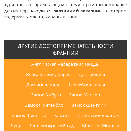
туристов, а в прилегающем к нему огромном лесопарке
до сих пор находится
охотничий заказник
, в котором
содержатся олени, кабаны и лани.
ДРУГИЕ ДОСТОПРИМЕЧАТЕЛЬНОСТИ
ФРАНЦИИ
Английская набережная Ниццы
Версальский дворец
Диснейленд
Дом инвалидов
Елисейские поля
Замок Амбуаз
Замок Ментон
Замок Фонтенбло
Замок Шантийи
Замок Шенонсо
Клюни
Латинский квартал
Лувр
Люксембургский сад
Мон-сен-Мишель