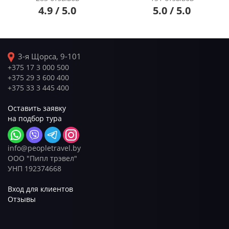
4.9 / 5.0
5.0 / 5.0
3-я Щорса, 9-101
+375 17 3 000 500
+375 29 3 600 400
+375 33 3 445 400
Оставить заявку
на подбор тура
info@peopletravel.by
ООО "Пипл трэвел"
УНП 192374668
Вход для клиентов
Отзывы