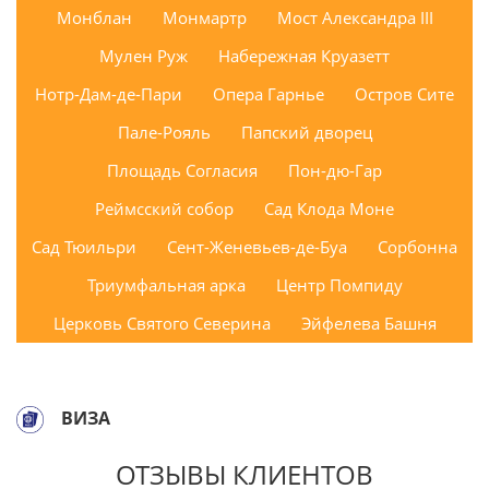
Монблан
Монмартр
Мост Александра III
Мулен Руж
Набережная Круазетт
Нотр-Дам-де-Пари
Опера Гарнье
Остров Сите
Пале-Рояль
Папский дворец
Площадь Согласия
Пон-дю-Гар
Реймсский собор
Сад Клода Моне
Сад Тюильри
Сент-Женевьев-де-Буа
Сорбонна
Триумфальная арка
Центр Помпиду
Церковь Святого Северина
Эйфелева Башня
ВИЗА
ОТЗЫВЫ КЛИЕНТОВ