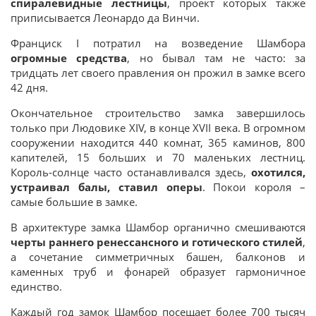
спиралевидные лестницы
, проект которых также
приписывается Леонардо да Винчи.
Франциск I потратил на возведение Шамбора
огромные средства
, но бывал там не часто: за
тридцать лет своего правления он прожил в замке всего
42 дня.
Окончательное строительство замка завершилось
только при Людовике XIV, в конце XVII века. В огромном
сооружении находится 440 комнат, 365 каминов, 800
капителей, 15 больших и 70 маленьких лестниц.
Король-солнце часто останавливался здесь,
охотился,
устраивал балы, ставил оперы
. Покои короля –
самые большие в замке.
В архитектуре замка Шамбор органично смешиваются
черты раннего ренессансного и готического стилей
,
а сочетание симметричных башен, балконов и
каменных труб и фонарей образует гармоничное
единство.
Каждый год замок Шамбор посещает более 700 тысяч