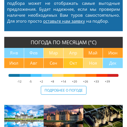
подбора может не отображать самые выгодные
предложения. Будет надежнее, если мы проверим
наличие необходимых Вам туров самостоятельно.
Для этого просто
оставьте нам заявку
на подбор.
ПОГОДА ПО МЕСЯЦАМ (°С)
Янв
Фев
Мар
Апр
Май
Июн
Июл
Авг
Сен
Окт
Ноя
Дек
-12
-5
+2
+8
+14
+20
+26
+33
+39
ПОДРОБНЕЕ О ПОГОДЕ