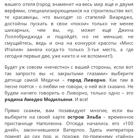
вашего отеля (город знаменит на весь мир ещё и двумя
верфями, специализирующимися на строительстве яхт;
те красавицы, что выходят со стапелей Виареджо,
достойны пускать в свои «покои» только не менее
шикарных, чем вы, ну, может ещё Джина
Лоллобриджида и подойдёт, но не меньше; не
смущайтесь, ведь и она на конкурсе красоты «Мисс
Италия» заняла когда-то только 3-тье место, а где
сегодня первые две, уже никто и не вспомнит!).
Будет уж совсем «нечестно» с вашей стороны, если вот
так запросто вы «с закрытыми глазами» выберите
детище самой Медичи –
город Ливорно
. Как там в
песне поётся – о любви не говори, о ней всё сказано. Не
будем ничего говорить о Ливорно, только одно – это
родина Амедео Модильяни
. И всё!
Прямо скажем, вам позавидуют многие, если вы
выберите на своей карте
остров Эльба
– временное
пристанище Наполеона. Отсюда начались его «100
дней», закончившиеся Ватерлоо. Здесь императора
помнят до сих пор, и, похоже, по-прежнему «тайно»