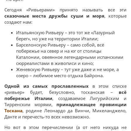
Сегодня «Ривьерами» принято называть все эти
сказочные места дружбы суши и моря
, которые
создают нам:
Итальянскую Ривьеру – это тот же «Лазурный
берег», но уже на территории Италии;
Барселонскую Ривьеру – само собой, всё
побережье на север и на юг от столицы
Каталонии, овеянное легендарными испанскими
сюрреалистами в живописи и кино;
Женевскую Ривьеру – тут уже даже и не море, а
озеро – любимое место отдыха Байрона.
Одной из самых прославленных
в этом списке
«ривьер» будет, безусловно, тосканская –
всё
побережье Италии
, создаваемое Лигурийским и
Тирренским морями,
принадлежащее провинции
Тоскана
, родине Леонардо да Винчи, Микеланджело,
Данте и перечесть-то всех невозможно.
Но вот в этом перечислении (а от него никуда не