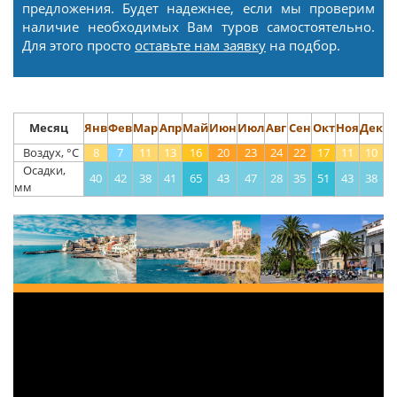
предложения. Будет надежнее, если мы проверим
наличие необходимых Вам туров самостоятельно.
Для этого просто
оставьте нам заявку
на подбор.
Месяц
Янв
Фев
Мар
Апр
Май
Июн
Июл
Авг
Сен
Окт
Ноя
Дек
Воздух, °С
8
7
11
13
16
20
23
24
22
17
11
10
Осадки,
40
42
38
41
65
43
47
28
35
51
43
38
мм