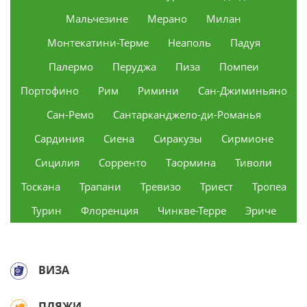
Мальчезине
Мерано
Милан
Монтекатини-Терме
Неаполь
Падуя
Палермо
Перуджа
Пиза
Помпеи
Портофино
Рим
Римини
Сан-Джиминьяно
Сан-Ремо
Сантарканджело-ди-Романья
Сардиния
Сиена
Сиракузы
Сирмионе
Сицилия
Сорренто
Таормина
Тиволи
Тоскана
Трапани
Тревизо
Триест
Тропеа
Турин
Флоренция
Чинкве-Терре
Эриче
ВИЗА
ПЛЯЖИ