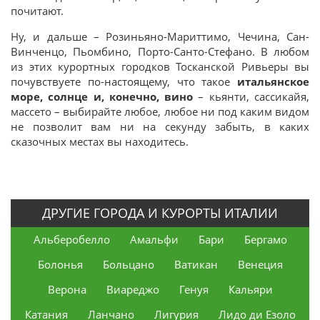
почитают.
Ну, и дальше – Розиньяно-Мариттимо, Чечина, Сан-
Винченцо, Пьомбино, Порто-Санто-Стефано. В любом
из этих курортных городков Тосканской Ривьеры вы
почувствуете по-настоящему, что такое
итальянское
море, солнце и, конечно, вино
– кьянти, сассикайя,
массето – выбирайте любое, любое ни под каким видом
не позволит вам ни на секунду забыть, в каких
сказочных местах вы находитесь.
ДРУГИЕ ГОРОДА И КУРОРТЫ ИТАЛИИ
Альберобелло
Амальфи
Бари
Бергамо
Болонья
Больцано
Ватикан
Венеция
Верона
Виареджо
Генуя
Кальяри
Катания
Ланчано
Лигурия
Лидо ди Езоло