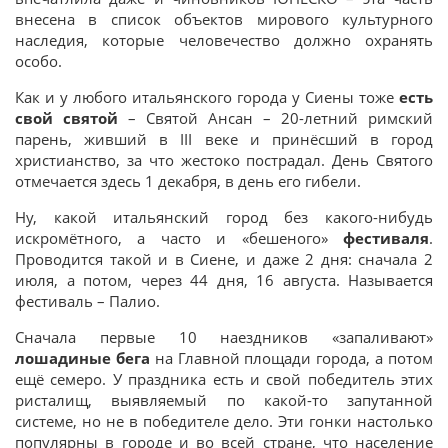
внесена в список объектов мирового культурного
наследия, которые человечество должно охранять
особо.
Как и у любого итальянского города у Сиены тоже
есть
свой святой
– Святой Ансан – 20-летний римский
парень, живший в III веке и принёсший в город
христианство, за что жестоко пострадал. День Святого
отмечается здесь 1 декабря, в день его гибели.
Ну, какой итальянский город без какого-нибудь
искромётного, а часто и «бешеного»
фестиваля
.
Проводится такой и в Сиене, и даже 2 дня: сначала 2
июля, а потом, через 44 дня, 16 августа. Называется
фестиваль – Палио.
Сначала первые 10 наездников «запаливают»
лошадиные бега
на Главной площади города, а потом
ещё семеро. У праздника есть и свой победитель этих
ристалищ, выявляемый по какой-то запутанной
системе, но не в победителе дело. Эти гонки настолько
популярны в городе и во всей стране, что население