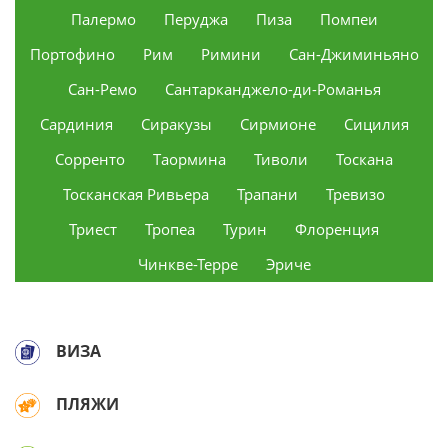
Палермо
Перуджа
Пиза
Помпеи
Портофино
Рим
Римини
Сан-Джиминьяно
Сан-Ремо
Сантарканджело-ди-Романья
Сардиния
Сиракузы
Сирмионе
Сицилия
Сорренто
Таормина
Тиволи
Тоскана
Тосканская Ривьера
Трапани
Тревизо
Триест
Тропеа
Турин
Флоренция
Чинкве-Терре
Эриче
ВИЗА
ПЛЯЖИ