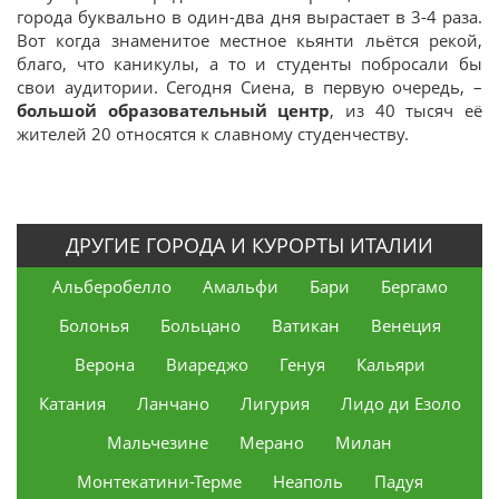
города буквально в один-два дня вырастает в 3-4 раза.
Вот когда знаменитое местное кьянти льётся рекой,
благо, что каникулы, а то и студенты побросали бы
свои аудитории. Сегодня Сиена, в первую очередь, –
большой образовательный центр
, из 40 тысяч её
жителей 20 относятся к славному студенчеству.
ДРУГИЕ ГОРОДА И КУРОРТЫ ИТАЛИИ
Альберобелло
Амальфи
Бари
Бергамо
Болонья
Больцано
Ватикан
Венеция
Верона
Виареджо
Генуя
Кальяри
Катания
Ланчано
Лигурия
Лидо ди Езоло
Мальчезине
Мерано
Милан
Монтекатини-Терме
Неаполь
Падуя