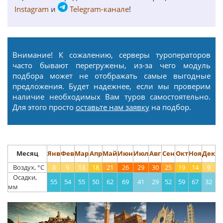
Instagram
и
Telegram-канале
!
Внимание! К сожалению, серверы туроператоров
часто бывают перегружены, из-за чего модуль
подбора может не отображать самые выгодные
предложения. Будет надежнее, если мы проверим
наличие необходимых Вам туров самостоятельно.
Для этого просто
оставьте нам заявку
на подбор.
Месяц
Янв
Фев
Мар
Апр
Май
Июн
Июл
Авг
Сен
Окт
Ноя
Дек
Воздух, °С
8
9
13
18
21
26
29
30
25
19
14
9
Осадки,
55
54
55
50
62
69
41
29
52
59
67
32
мм