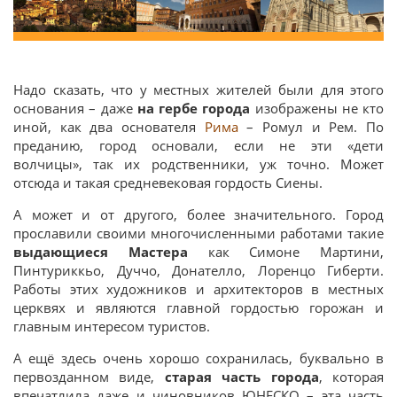
Надо сказать, что у местных жителей были для этого
основания – даже
на гербе города
изображены не кто
иной, как два основателя
Рима
– Ромул и Рем. По
преданию, город основали, если не эти «дети
волчицы», так их родственники, уж точно. Может
отсюда и такая средневековая гордость Сиены.
А может и от другого, более значительного. Город
прославили своими многочисленными работами такие
выдающиеся Мастера
как Симоне Мартини,
Пинтуриккьо, Дуччо, Донателло, Лоренцо Гиберти.
Работы этих художников и архитекторов в местных
церквях и являются главной гордостью горожан и
главным интересом туристов.
А ещё здесь очень хорошо сохранилась, буквально в
первозданном виде,
старая часть города
, которая
впечатлила даже и чиновников ЮНЕСКО – эта часть