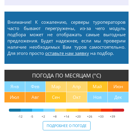
Внимание! К сожалению, серверы туроператоров
часто бывают перегружены, из-за чего модуль
подбора может не отображать самые выгодные
предложения. Будет надежнее, если мы проверим
наличие необходимых Вам туров самостоятельно.
Для этого просто
оставьте нам заявку
на подбор.
ПОГОДА ПО МЕСЯЦАМ (°С)
Янв
Фев
Мар
Апр
Май
Июн
Июл
Авг
Сен
Окт
Ноя
Дек
-12
-5
+2
+8
+14
+20
+26
+33
+39
ПОДРОБНЕЕ О ПОГОДЕ