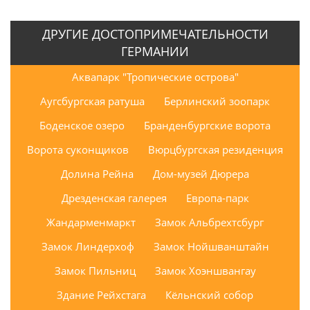
ДРУГИЕ ДОСТОПРИМЕЧАТЕЛЬНОСТИ
ГЕРМАНИИ
Аквапарк "Тропические острова"
Аугсбургская ратуша
Берлинский зоопарк
Боденское озеро
Бранденбургские ворота
Ворота суконщиков
Вюрцбургская резиденция
Долина Рейна
Дом-музей Дюрера
Дрезденская галерея
Европа-парк
Жандарменмаркт
Замок Альбрехтсбург
Замок Линдерхоф
Замок Нойшванштайн
Замок Пильниц
Замок Хоэншвангау
Здание Рейхстага
Кёльнский собор