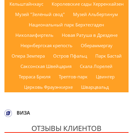
Кельштайнхаус
Королевские сады Херренхайзен
Музей "Зелёный свод"
Музей Альбертинум
Национальный парк Берхтесгаден
Николаифиртель
Новая Ратуша в Дрездене
Нюрнбергская крепость
Обераммергау
Опера Земпера
Остров Пфальц
Парк Бастай
Саксонская Швейцария
Скала Лорелей
Терраса Брюля
Трептов-парк
Цвингер
Церковь Фрауэнкирхе
Шварцвальд
ВИЗА
ОТЗЫВЫ КЛИЕНТОВ