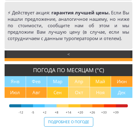
⚡️ Действует акция:
гарантия лучшей цены.
Если Вы
нашли предложение, аналогичное нашему, но ниже
по стоимости, сообщите нам об этом и мы
предложим Вам лучшую цену (в случае, если мы
сотрудничаем с данным туроператором и отелем).
<
ПОГОДА ПО МЕСЯЦАМ (°С)
Янв
Фев
Мар
Апр
Май
Июн
Июл
Авг
Сен
Окт
Ноя
Дек
-12
-5
+2
+8
+14
+20
+26
+33
+39
ПОДРОБНЕЕ О ПОГОДЕ