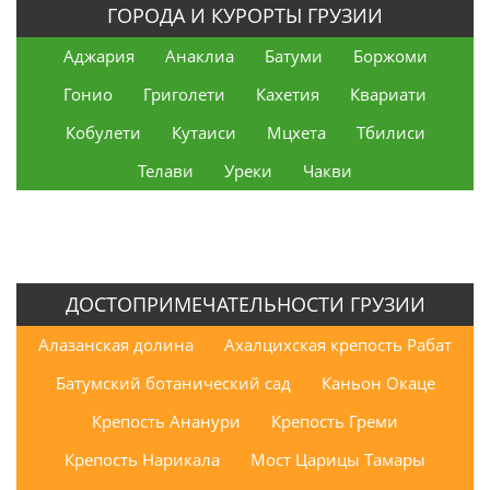
ГОРОДА И КУРОРТЫ ГРУЗИИ
Аджария
Анаклиа
Батуми
Боржоми
Гонио
Григолети
Кахетия
Квариати
Кобулети
Кутаиси
Мцхета
Тбилиси
Телави
Уреки
Чакви
ДОСТОПРИМЕЧАТЕЛЬНОСТИ ГРУЗИИ
Алазанская долина
Ахалцихская крепость Рабат
Батумский ботанический сад
Каньон Окаце
Крепость Ананури
Крепость Греми
Крепость Нарикала
Мост Царицы Тамары