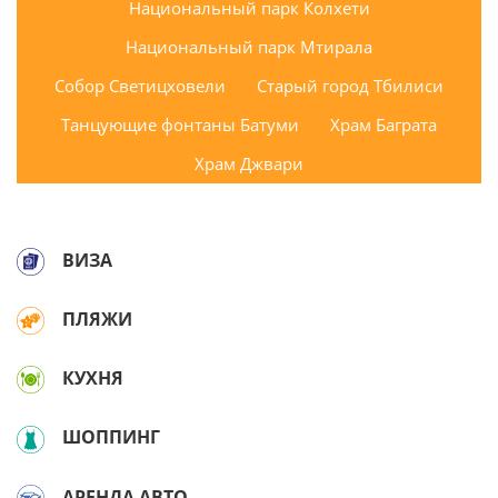
Национальный парк Колхети
Национальный парк Мтирала
Собор Светицховели
Старый город Тбилиси
Танцующие фонтаны Батуми
Храм Баграта
Храм Джвари
ВИЗА
ПЛЯЖИ
КУХНЯ
ШОППИНГ
АРЕНДА АВТО