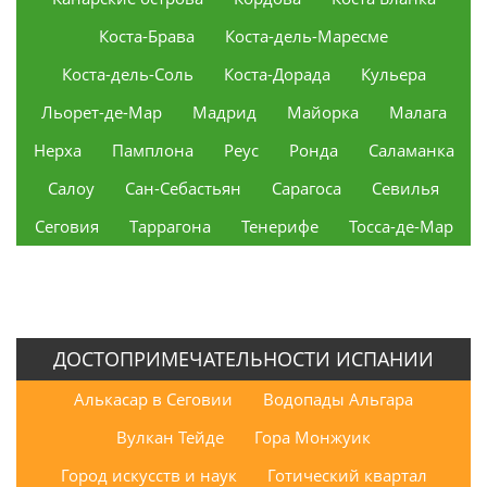
Коста-Брава
Коста-дель-Маресме
Коста-дель-Соль
Коста-Дорада
Кульера
Льорет-де-Мар
Мадрид
Майорка
Малага
Нерха
Памплона
Реус
Ронда
Саламанка
Салоу
Сан-Себастьян
Сарагоса
Севилья
Сеговия
Таррагона
Тенерифе
Тосса-де-Мар
ДОСТОПРИМЕЧАТЕЛЬНОСТИ ИСПАНИИ
Алькасар в Сеговии
Водопады Альгара
Вулкан Тейде
Гора Монжуик
Город искусств и наук
Готический квартал