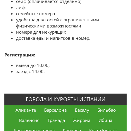
сейф
(оплачивается отдельно)
лифт
семейные номера
удобства для гостей с ограниченными
физическими возможностями
номера для некурящих
доставка еды и напитков в номер.
Регистрация:
выезд до 10:00;
заезд с 14:00.
ГОРОДА И КУРОРТЫ ИСПАНИИ
Аликанте
Барселона
Бесалу
Бильбао
Валенсия
Гранада
Жирона
Ибица
Канарские острова
Кордова
Коста Бланка