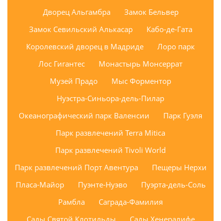
Дворец Альгамбра
Замок Бельвер
Замок Севильский Алькасар
Кабо-де-Гата
Королевский дворец в Мадриде
Лоро парк
Лос Гигантес
Монастырь Монсеррат
Музей Прадо
Мыс Форментор
Нуэстра-Синьора-дель-Пилар
Океанографический парк Валенсии
Парк Гуэля
Парк развлечений Terra Mitica
Парк развлечений Tivoli World
Парк развлечений Порт Авентура
Пещеры Нерхи
Пласа-Майор
Пуэнте-Нуэво
Пуэрта-дель-Соль
Рамбла
Саграда-Фамилия
Сады Святой Клотильды
Сады Хенералифе