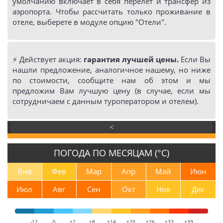
умолчанию включает в себя перелёт и трансфер из
аэропорта. Чтобы рассчитать только проживание в
отеле, выберете в модуле опцию "Отели".
⚡️ Действует акция:
гарантия лучшей цены.
Если Вы
нашли предложение, аналогичное нашему, но ниже
по стоимости, сообщите нам об этом и мы
предложим Вам лучшую цену (в случае, если мы
сотрудничаем с данным туроператором и отелем).
<
ПОГОДА ПО МЕСЯЦАМ (°С)
Янв
Фев
Мар
Апр
Май
Июн
Июл
Авг
Сен
Окт
Ноя
Дек
-12
-5
+2
+8
+14
+20
+26
+33
+39