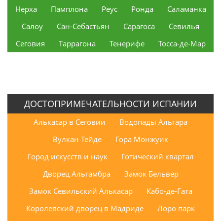
Нерха
Памплона
Реус
Ронда
Саламанка
Салоу
Сан-Себастьян
Сарагоса
Севилья
Сеговия
Таррагона
Тенерифе
Тосса-де-Мар
ДОСТОПРИМЕЧАТЕЛЬНОСТИ ИСПАНИИ
Алькасар в Сеговии
Водопады Альгара
Вулкан Тейде
Гора Монжуик
Город искусств и наук
Готический квартал
Дворец Альгамбра
Замок Бельвер
Замок Севильский Алькасар
Кабо-де-Гата
Королевский дворец в Мадриде
Лоро парк