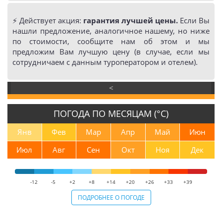
⚡️ Действует акция:
гарантия лучшей цены.
Если Вы
нашли предложение, аналогичное нашему, но ниже
по стоимости, сообщите нам об этом и мы
предложим Вам лучшую цену (в случае, если мы
сотрудничаем с данным туроператором и отелем).
<
ПОГОДА ПО МЕСЯЦАМ (°С)
Янв
Фев
Мар
Апр
Май
Июн
Июл
Авг
Сен
Окт
Ноя
Дек
-12
-5
+2
+8
+14
+20
+26
+33
+39
ПОДРОБНЕЕ О ПОГОДЕ