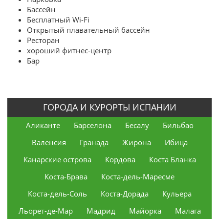
Бассейн
Бесплатный Wi-Fi
Открытый плавательный бассейн
Ресторан
хороший фитнес-центр
Бар
ГОРОДА И КУРОРТЫ ИСПАНИИ
Аликанте
Барселона
Бесалу
Бильбао
Валенсия
Гранада
Жирона
Ибица
Канарские острова
Кордова
Коста Бланка
Коста-Брава
Коста-дель-Маресме
Коста-дель-Соль
Коста-Дорада
Кульера
Льорет-де-Мар
Мадрид
Майорка
Малага