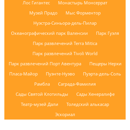
Лос Гигантес
Монастырь Монсеррат
Музей Прадо
Мыс Форментор
Нуэстра-Синьора-дель-Пилар
Океанографический парк Валенсии
Парк Гуэля
Парк развлечений Terra Mitica
Парк развлечений Tivoli World
Парк развлечений Порт Авентура
Пещеры Нерхи
Пласа-Майор
Пуэнте-Нуэво
Пуэрта-дель-Соль
Рамбла
Саграда-Фамилия
Сады Святой Клотильды
Сады Хенералифе
Театр-музей Дали
Толедский алькасар
Эскориал