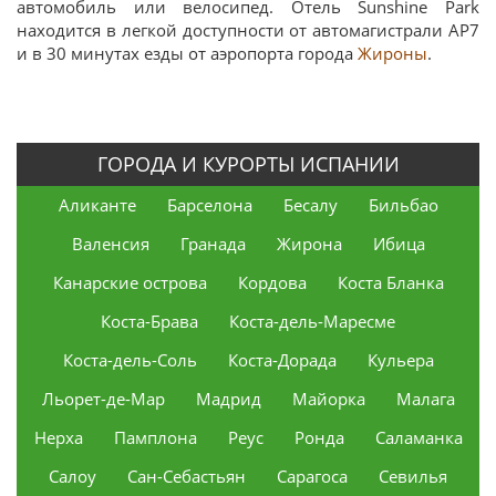
автомобиль или велосипед. Отель Sunshine Park
находится в легкой доступности от автомагистрали AP7
и в 30 минутах езды от аэропорта города
Жироны
.
ГОРОДА И КУРОРТЫ ИСПАНИИ
Аликанте
Барселона
Бесалу
Бильбао
Валенсия
Гранада
Жирона
Ибица
Канарские острова
Кордова
Коста Бланка
Коста-Брава
Коста-дель-Маресме
Коста-дель-Соль
Коста-Дорада
Кульера
Льорет-де-Мар
Мадрид
Майорка
Малага
Нерха
Памплона
Реус
Ронда
Саламанка
Салоу
Сан-Себастьян
Сарагоса
Севилья