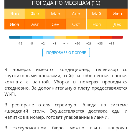
ПОГОДА ПО МЕСЯЦАМ (°С)
Янв
Фев
Мар
Апр
Май
Июн
Июл
Авг
Сен
Окт
Ноя
Дек
-12
-5
+2
+8
+14
+20
+26
+33
+39
ПОДРОБНЕЕ О ПОГОДЕ
В номерах имеются кондиционер, телевизор со
спутниковыми каналами, сейф и собственная ванная
комната с ванной. Уборка в номерах проводится
ежедневно. За дополнительную плату предоставляется
Wi-Fi.
В ресторане отеля сервируют блюда по системе
«шведский стол». Осуществляется доставка еды и
напитков в номер, готовят упакованные ланчи.
В экскурсионном бюро можно взять напрокат