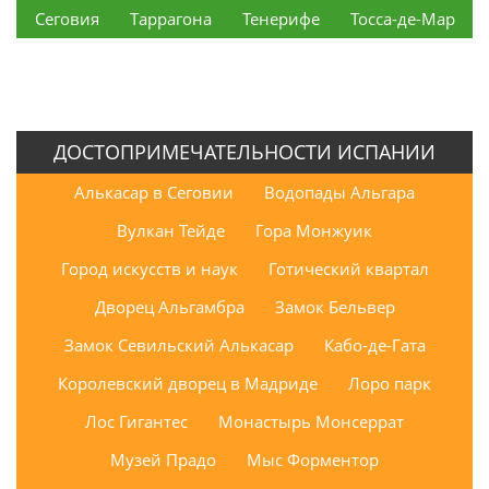
Сеговия
Таррагона
Тенерифе
Тосса-де-Мар
ДОСТОПРИМЕЧАТЕЛЬНОСТИ ИСПАНИИ
Алькасар в Сеговии
Водопады Альгара
Вулкан Тейде
Гора Монжуик
Город искусств и наук
Готический квартал
Дворец Альгамбра
Замок Бельвер
Замок Севильский Алькасар
Кабо-де-Гата
Королевский дворец в Мадриде
Лоро парк
Лос Гигантес
Монастырь Монсеррат
Музей Прадо
Мыс Форментор