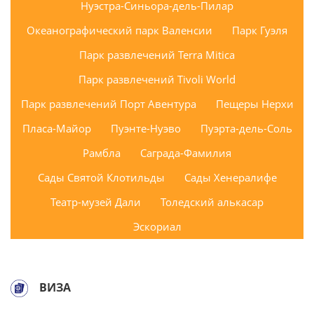
Нуэстра-Синьора-дель-Пилар
Океанографический парк Валенсии
Парк Гуэля
Парк развлечений Terra Mitica
Парк развлечений Tivoli World
Парк развлечений Порт Авентура
Пещеры Нерхи
Пласа-Майор
Пуэнте-Нуэво
Пуэрта-дель-Соль
Рамбла
Саграда-Фамилия
Сады Святой Клотильды
Сады Хенералифе
Театр-музей Дали
Толедский алькасар
Эскориал
ВИЗА