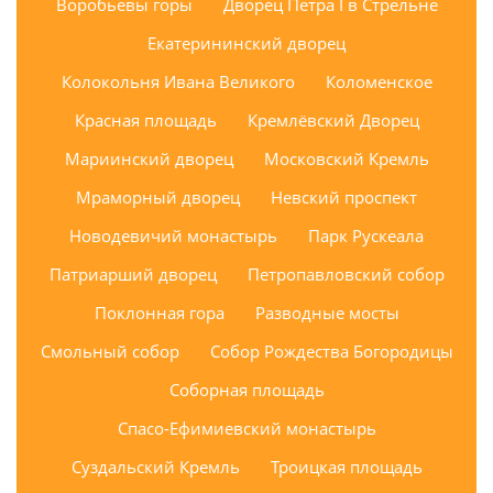
Воробьевы горы
Дворец Петра I в Стрельне
Екатерининский дворец
Колокольня Ивана Великого
Коломенское
Красная площадь
Кремлёвский Дворец
Мариинский дворец
Московский Кремль
Мраморный дворец
Невский проспект
Новодевичий монастырь
Парк Рускеала
Патриарший дворец
Петропавловский собор
Поклонная гора
Разводные мосты
Смольный собор
Собор Рождества Богородицы
Соборная площадь
Спасо-Ефимиевский монастырь
Суздальский Кремль
Троицкая площадь