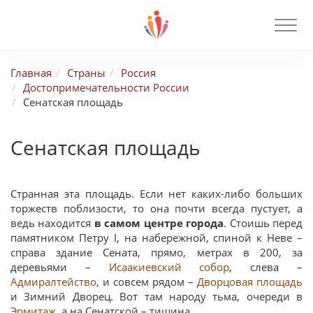
Главная
Страны
Россия
Достопримечательности России
Сенатская площадь
Сенатская площадь
Странная эта площадь. Если нет каких-либо больших
торжеств поблизости, то она почти всегда пустует, а
ведь находится
в самом центре города
. Стоишь перед
памятником Петру I, на набережной, спиной к Неве –
справа здание Сената, прямо, метрах в 200, за
деревьями –
Исаакиевский собор
, слева –
Адмиралтейство
, и совсем рядом –
Дворцовая площадь
и Зимний Дворец. Вот там народу тьма, очереди в
Эрмитаж
, а на Сенатской – тишина.