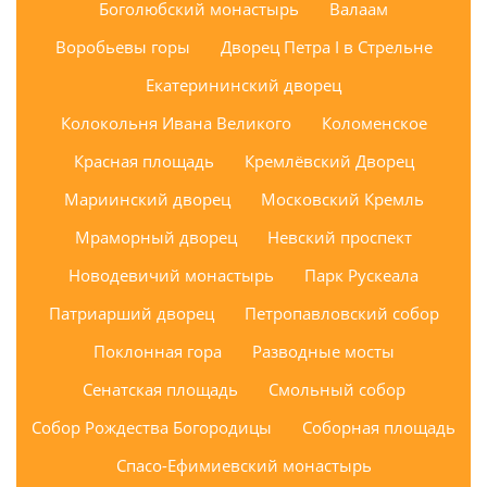
Боголюбский монастырь
Валаам
Воробьевы горы
Дворец Петра I в Стрельне
Екатерининский дворец
Колокольня Ивана Великого
Коломенское
Красная площадь
Кремлёвский Дворец
Мариинский дворец
Московский Кремль
Мраморный дворец
Невский проспект
Новодевичий монастырь
Парк Рускеала
Патриарший дворец
Петропавловский собор
Поклонная гора
Разводные мосты
Сенатская площадь
Смольный собор
Собор Рождества Богородицы
Соборная площадь
Спасо-Ефимиевский монастырь